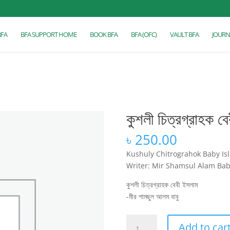
BFA
BFA SUPPORT HOME
BOOK BFA
BFA (OFC)
VAULT BFA
JOURN
কুশলী চিত্রগ্রাহক ব
৳
250.00
Kushuly Chitrograhok Baby Is
Writer: Mir Shamsul Alam Ba
কুশলী চিত্রগ্রাহক বেবী ইসলাম
-মীর শামছুল আলম বাবু
কুশলী
Add to car