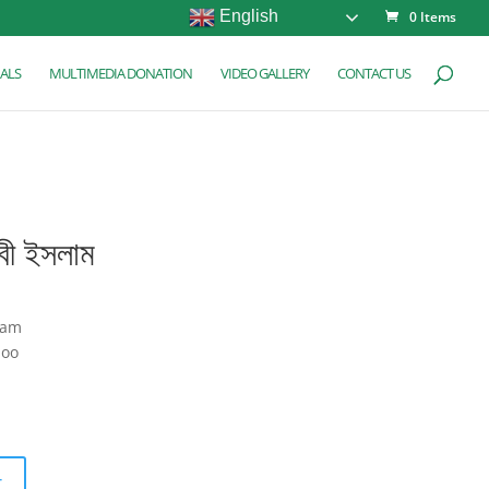
English
0 Items
ALS
MULTIMEDIA DONATION
VIDEO GALLERY
CONTACT US
েবী ইসলাম
lam
boo
t