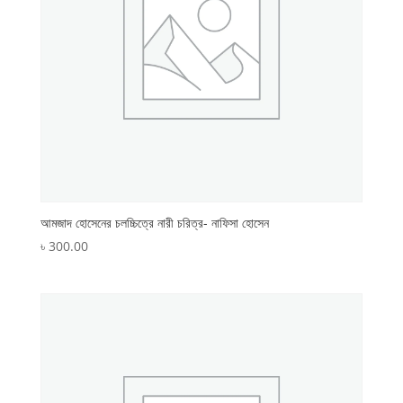
আমজাদ হোসেনের চলচ্চিত্রে নারী চরিত্র- নাফিসা হোসেন
৳
300.00