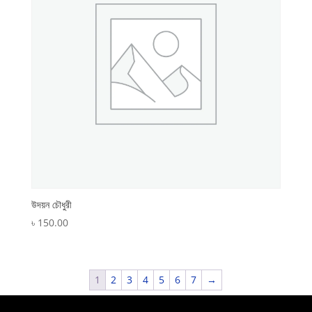
উদয়ন চৌধুরী
৳
150.00
1
2
3
4
5
6
7
→