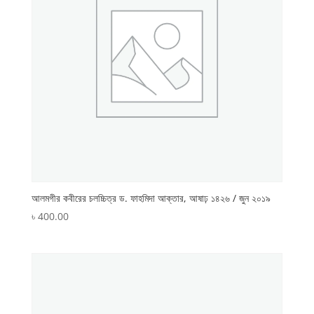
আলমগীর কবীরের চলচ্চিত্র ড. ফাহমিদা আক্তার, আষাঢ় ১৪২৬ / জুন ২০১৯
৳
400.00