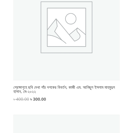
প্রেক্ষাগৃহে ছবি দেখা পাঁচ দশকের বিবর্তন, কাজী এম. আনিছুল ইসলাম মাহমুদুল
হাসান, মে-২০২২
Original
Current
৳
400.00
৳
300.00
price
price
was:
is:
৳ 400.00.
৳ 300.00.