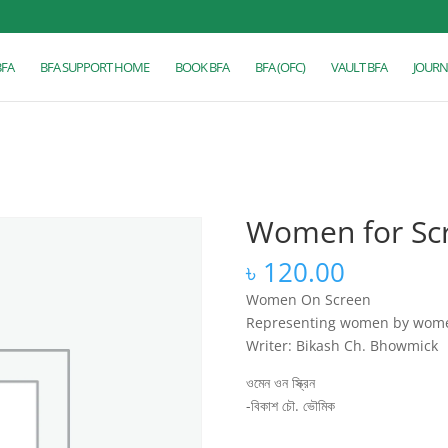
BFA
BFA SUPPORT HOME
BOOK BFA
BFA (OFC)
VAULT BFA
JOURN
Women for Sc
৳
120.00
Women On Screen
Representing women by wome
Writer: Bikash Ch. Bhowmick
ওমেন ওন স্ক্রিন
-বিকাশ চৌ. ভৌমিক