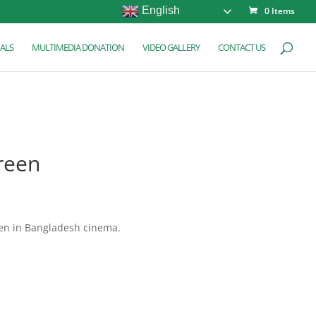
English
0 Items
ALS
MULTIMEDIA DONATION
VIDEO GALLERY
CONTACT US
reen
n in Bangladesh cinema.