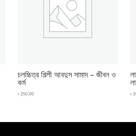
চলচ্চিত্র শিল্পী আবদুস সামাদ – জীবন ও
লা
কর্ম
লা
৳
250.00
৳
2