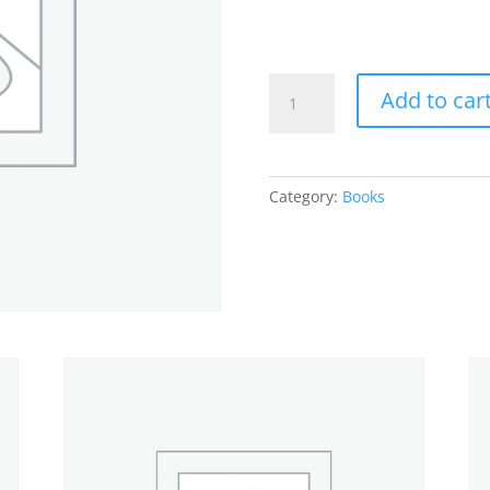
Women
Add to car
for
Screen
quantity
Category:
Books