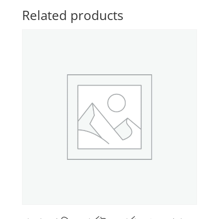
৬
Related products
quantity