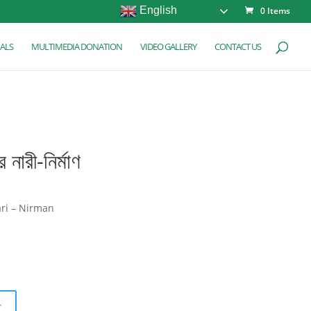
English
0 Items
ALS
MULTIMEDIA DONATION
VIDEO GALLERY
CONTACT US
ে নারী-নির্মাণ
ri – Nirman
t