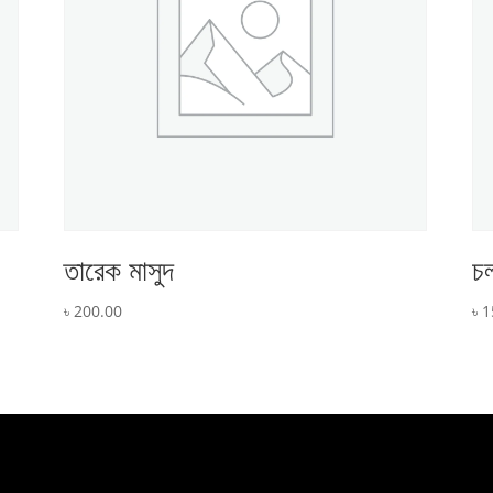
তারেক মাসুদ
চল
৳
200.00
৳
1